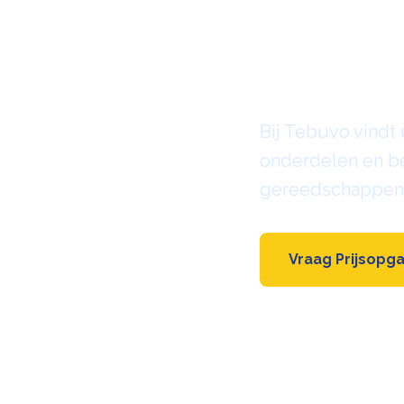
Techn
Onde
Bij Tebuvo vindt
onderdelen en be
gereedschappen 
Vraag Prijsopg