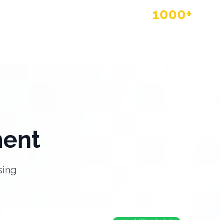
1000+
Producten
ment
sing