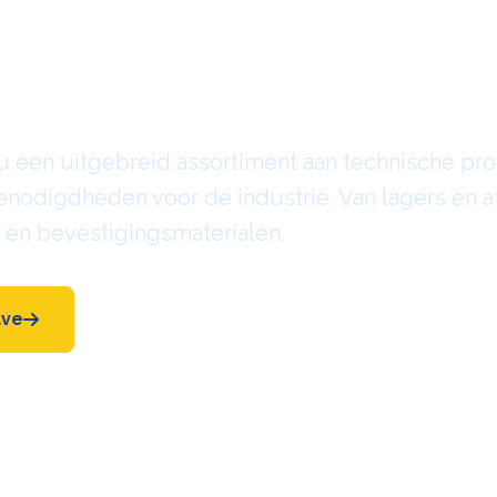
ische Producte
rdelen
 u een uitgebreid assortiment aan technische pr
nodigdheden voor de industrie. Van lagers en af
en bevestigingsmaterialen.
ave
06 53632950 (Tonny)