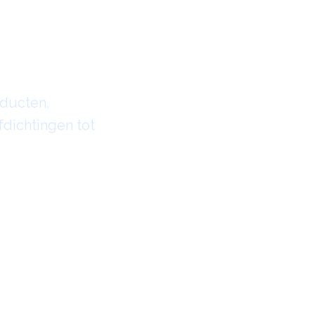
n &
oducten,
dichtingen tot