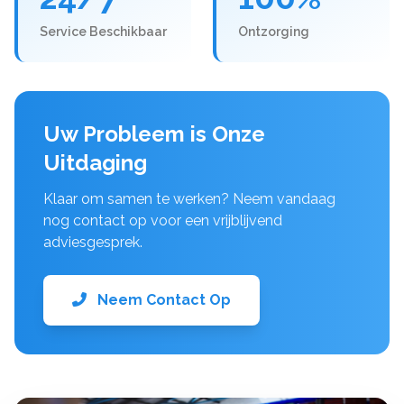
Service Beschikbaar
Ontzorging
Uw Probleem is Onze
Uitdaging
Klaar om samen te werken? Neem vandaag
nog contact op voor een vrijblijvend
adviesgesprek.
Neem Contact Op